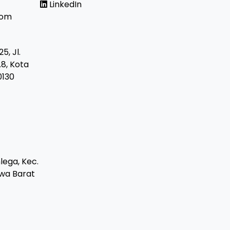
LinkedIn
com
5, Jl.
8, Kota
0130
hlega, Kec.
awa Barat