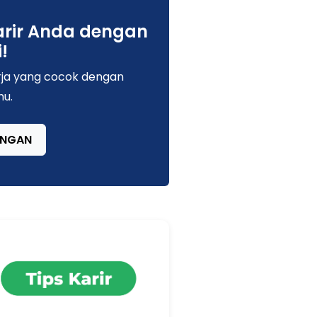
rir Anda dengan
!
erja yang cocok dengan
mu.
ONGAN