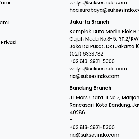
Kami
widya@suksesindo.com
hoa.surabaya@suksesindo.
Jakarta Branch
Kami
Komplek Duta Merlin Blok B. 2
Gajah Mada No.3-5, RT.2/RW.
Privasi
Jakarta Pusat, DKI Jakarta 1
(021) 6333782
+62 813-2921-5300
widya@suksesindo.com
ria@suksesindo.com
Bandung Branch
Jl. Mars Utara III No.3, Manja
Rancasari, Kota Bandung, J
40286
-
+62 813-2921-5300
ria@suksesindo.com