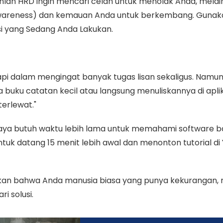
anlah HRD ingin mencari celah untuk menolak Anda, melai
-awareness) dan kemauan Anda untuk berkembang. Gunaka
si yang Sedang Anda Lakukan.
pi dalam mengingat banyak tugas lisan sekaligus. Namun, 
uku catatan kecil atau langsung menuliskannya di aplika
terlewat."
ya butuh waktu lebih lama untuk memahami software bar
ntuk datang 15 menit lebih awal dan menonton tutorial d
kkan bahwa Anda manusia biasa yang punya kekurangan,
i solusi.